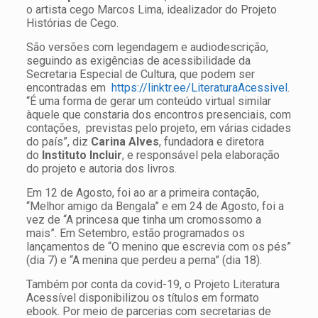
o artista cego Marcos Lima, idealizador do Projeto
Histórias de Cego.
São versões com legendagem e audiodescrição,
seguindo as exigências de acessibilidade da
Secretaria Especial de Cultura, que podem ser
encontradas em
https://linktr.ee/LiteraturaAcessivel
.
“É uma forma de gerar um conteúdo virtual similar
àquele que constaria dos encontros presenciais, com
contações, previstas pelo projeto, em várias cidades
do país”, diz
Carina Alves
, fundadora e diretora
do
Instituto Incluir
, e responsável pela elaboração
do projeto e autoria dos livros.
Em 12 de Agosto, foi ao ar a primeira contação,
“Melhor amigo da Bengala” e em 24 de Agosto, foi a
vez de “A princesa que tinha um cromossomo a
mais”. Em Setembro, estão programados os
lançamentos de “O menino que escrevia com os pés”
(dia 7) e “A menina que perdeu a perna” (dia 18).
Também por conta da covid-19, o Projeto Literatura
Acessível disponibilizou os títulos em formato
ebook. Por meio de parcerias com secretarias de